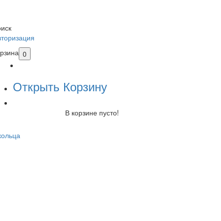
оиск
вторизация
орзина
0
Открыть Корзину
В корзине пусто!
кольца