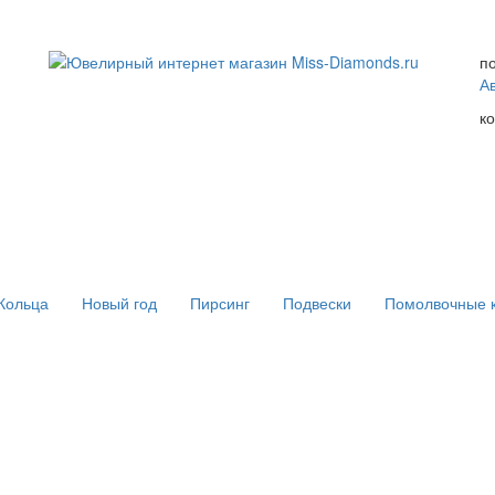
п
А
к
Кольца
Новый год
Пирсинг
Подвески
Помолвочные 